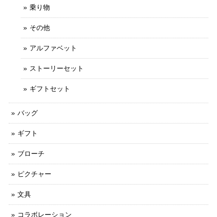
使っていた同商品を使い続けたら、さすがにへたってきたの
乗り物
で新しいものに♪ お気に入りのシリーズなので ずっと継続
してください。
その他
アルファベット
リピート購入ありがとうございます！ コースタ
ーも発売から10年以上たつロングライフ商品で
ストーリーセット
す。これからも丁寧に作っていきたいと思いま
す。
ギフトセット
バッグ
アイロン接着 フェルト アップリケ（赤ずきん）
ギフト
2023/10/03
ブローチ
アイロンのつきもよく、トートバックにしっかりつきまし
た。とてもかわいいです。
ピクチャー
文具
【在庫限り】リネントートバッグ（アップリケ用）
コラボレーション