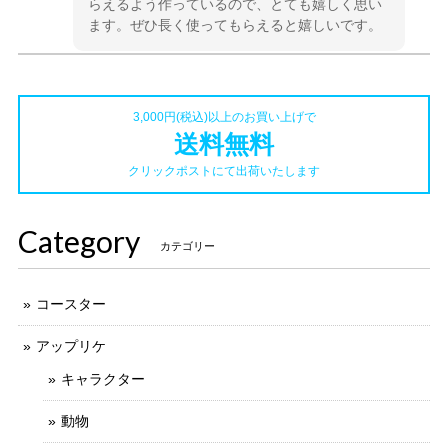
らえるよう作っているので、とても嬉しく思い
ます。ぜひ長く使ってもらえると嬉しいです。
3,000円(税込)以上のお買い上げで
アイロン接着 フェルト アップリケ（クマノミ）
2024/03/03
送料無料
クリックポストにて出荷いたします
フェルトコースター (赤リンゴ）
Category
カテゴリー
2023/10/03
すてきです！
コースター
アップリケ
キャラクター
フェルトコースター （青リンゴ）
2023/10/03
動物