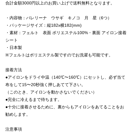
合計金額3000円以上のお買い上げで送料無料となります。
・内容物：バレリーナ ウサギ キノコ 月 星（6つ）
・パッケージサイズ：縦182x横182(mm)
・素材：フェルト 表面 ポリエステル100%・裏面 アイロン接着
シート
・日本製
※フェルトはポリエステル製ですのでお洗濯も可能です。
接着方法
●アイロンをドライ中温（140℃〜160℃）にセットし、必ず当て
布をして15〜20秒強く押しあてて下さい。
（このとき、アイロンを動かさないでください）
●完全に冷えるまで待ちます。
●十分に接着させるために、裏からもアイロンをあてることをお
勧めします。
注意事項