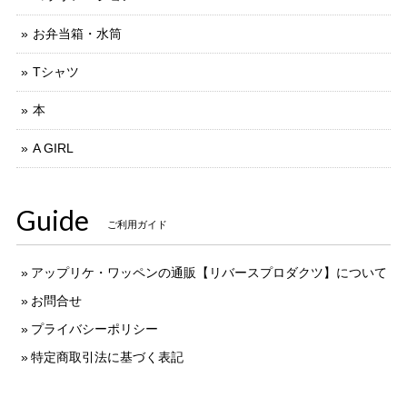
2023/10/03
お弁当箱・水筒
対応も早くて、シンプルだけど可愛い梱包で、とても良かっ
Tシャツ
たです。 さて、トートバック。生地もしっかりしていて、イ
ラストも素敵。思った通りのものでした。
本
この度はありがとうございました！ 気に入って
A GIRL
頂き、とても嬉しく思います。 今後のモノづく
りへの励みになりました。
Guide
ご利用ガイド
イニシャル アップリケ
アップリケ・ワッペンの通販【リバースプロダクツ】について
A
2022/10/05
お問合せ
プライバシーポリシー
特定商取引法に基づく表記
イニシャル アップリケ
R
2022/10/05