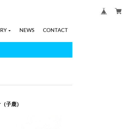
RY
NEWS
CONTACT
ケ（子鹿）