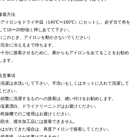
接着方法
●アイロンをドライ中温（140℃〜160℃）にセットし、必ず当て布を
して15〜20秒強く押しあてて下さい。
（このとき、アイロンを動かさないでください）
●完全に冷えるまで待ちます。
●十分に接着させるために、裏からもアイロンをあてることをお勧め
します。
注意事項
●洗濯は水洗いして下さい。手洗いもしくはネットに入れて洗濯して
ください。
●頻繁に洗濯するものへの接着は、縫い付けをお勧めします。
●塩素漂白、ドライクリーニングはお避けください。
●乾燥機でのご使用はお避けください。
●防水、撥水加工品には接着できません。
●はがれてきた場合は、再度アイロンで接着してください。
●接着後、はがす事はできません。