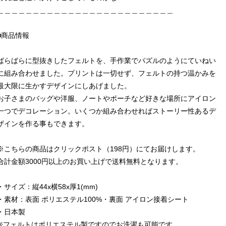
＿＿＿＿＿＿＿＿＿＿＿＿＿＿＿＿＿＿＿＿＿＿＿＿＿
■商品情報
ばらばらに型抜きしたフェルトを、手作業でパズルのようにていねい
に組み合わせました。プリントは一切せず、フェルトの持つ温かみを
最大限に生かすデザインにしあげました。
お子さまのバッグや洋服、ノートやポーチなど好きな場所にアイロン
一つでデコレーション。いくつか組み合わせればストーリー性あるデ
ザインを作る事もできます。
※こちらの商品はクリックポスト（198円）にてお届けします。
合計金額3000円以上のお買い上げで送料無料となります。
・サイズ：縦44x横58x厚1(mm)
・素材：表面 ポリエステル100%・裏面 アイロン接着シート
・日本製
※フェルトはポリエステル製ですのでお洗濯も可能です。